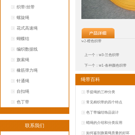
织带/丝带
螺旋绳
花式高速绳
蝴蝶结
w2-橙色织带
编织数据线
上一个：
w3-兰色织带
旗索绳
下一个：
w1-各种颜色织带
橡筋弹力绳
绳带百科
针通绳
自扣绳
手提绳的三种分类
色丁带
常见棉织带的四个特点
色丁带编结饰品设计
蜡绳的介绍和分类应用
联系我们
如何鉴别旗索绳质量的好坏