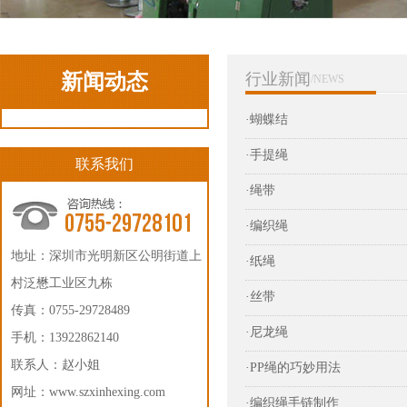
新闻动态
行业新闻
/NEWS
·蝴蝶结
·手提绳
联系我们
·绳带
·编织绳
地址：深圳市光明新区公明街道上
·纸绳
村泛懋工业区九栋
·丝带
传真：0755-29728489
·尼龙绳
手机：13922862140
联系人：赵小姐
·PP绳的巧妙用法
网址：
www.szxinhexing.com
·编织绳手链制作