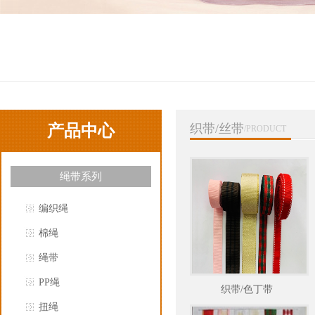
产品中心
织带/丝带
/PRODUCT
绳带系列
编织绳
棉绳
绳带
PP绳
织带/色丁带
扭绳