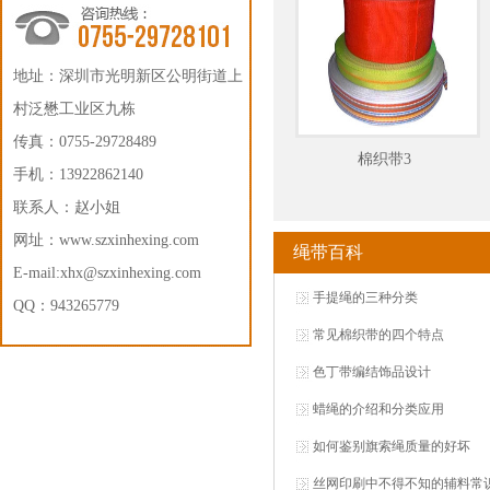
地址：深圳市光明新区公明街道上
村泛懋工业区九栋
传真：0755-29728489
棉织带3
手机：13922862140
联系人：赵小姐
网址：
www.szxinhexing.com
绳带百科
E-mail:xhx@szxinhexing.com
手提绳的三种分类
QQ：943265779
常见棉织带的四个特点
色丁带编结饰品设计
蜡绳的介绍和分类应用
如何鉴别旗索绳质量的好坏
丝网印刷中不得不知的辅料常