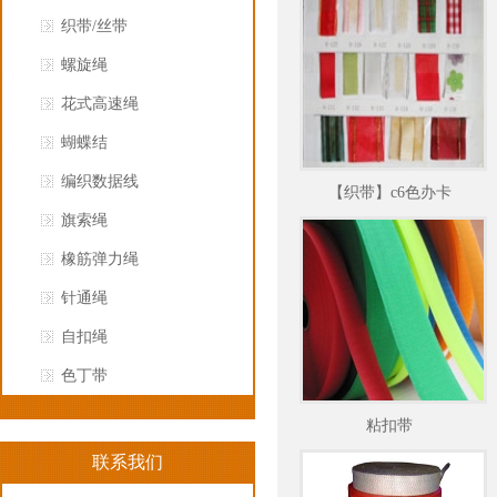
织带/丝带
螺旋绳
花式高速绳
蝴蝶结
编织数据线
【织带】c6色办卡
旗索绳
橡筋弹力绳
针通绳
自扣绳
色丁带
粘扣带
联系我们