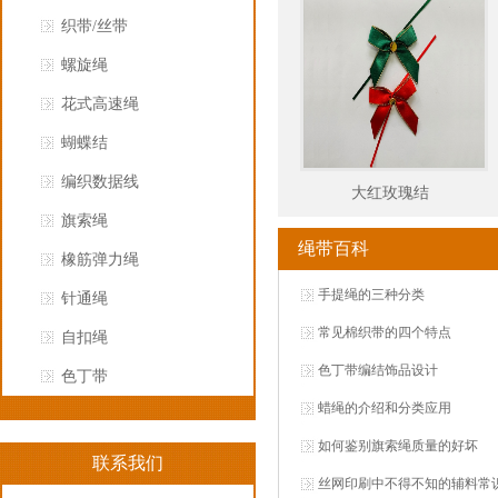
织带/丝带
螺旋绳
花式高速绳
蝴蝶结
编织数据线
大红玫瑰结
旗索绳
绳带百科
橡筋弹力绳
手提绳的三种分类
针通绳
常见棉织带的四个特点
自扣绳
色丁带编结饰品设计
色丁带
蜡绳的介绍和分类应用
如何鉴别旗索绳质量的好坏
联系我们
丝网印刷中不得不知的辅料常